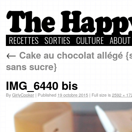
RECETTES
SORTIES
CULTURE
ABOUT
←
Cake au chocolat allégé {
sans sucre}
IMG_6440 bis
By
GirlyCooker
|
Published
19 octobre 2015
|
Full size is
2592 × 17