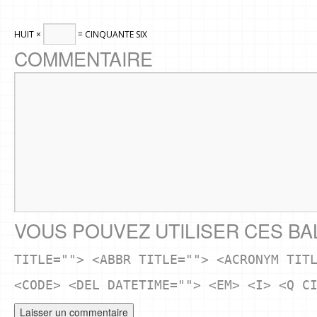
HUIT ×
= CINQUANTE SIX
COMMENTAIRE
VOUS POUVEZ UTILISER CES BA
TITLE=""> <ABBR TITLE=""> <ACRONYM TIT
<CODE> <DEL DATETIME=""> <EM> <I> <Q C