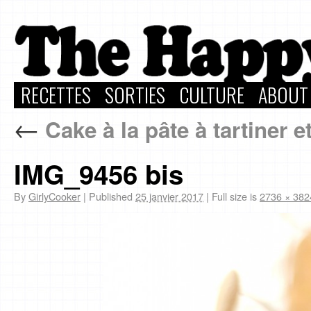
RECETTES
SORTIES
CULTURE
ABOUT
←
Cake à la pâte à tartiner et
IMG_9456 bis
By
GirlyCooker
|
Published
25 janvier 2017
|
Full size is
2736 × 382