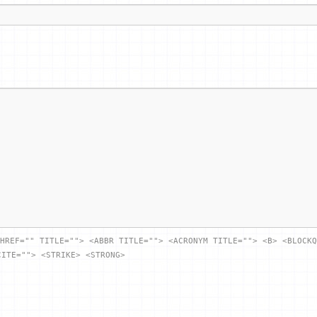
HREF="" TITLE=""> <ABBR TITLE=""> <ACRONYM TITLE=""> <B> <BLOCKQ
CITE=""> <STRIKE> <STRONG>