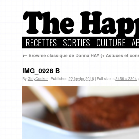
RECETTES
SORTIES
CULTURE
A
←
Brownie classique de Donna HAY {+ Astuces et conse
IMG_0928 B
By
GirlyCooker
|
Published
22 février 2016
|
Full size is
3456 × 2304
p