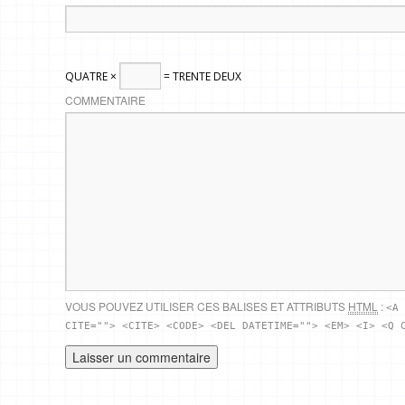
QUATRE ×
= TRENTE DEUX
COMMENTAIRE
VOUS POUVEZ UTILISER CES BALISES ET ATTRIBUTS
HTML
:
<A 
CITE=""> <CITE> <CODE> <DEL DATETIME=""> <EM> <I> <Q 