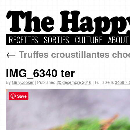
RECETTES
SORTIES
CULTURE
ABOUT
←
Truffes croustillantes choc
IMG_6340 ter
By
GirlyCooker
|
Published
20 décembre 2016
|
Full size is
3456 × 
Save