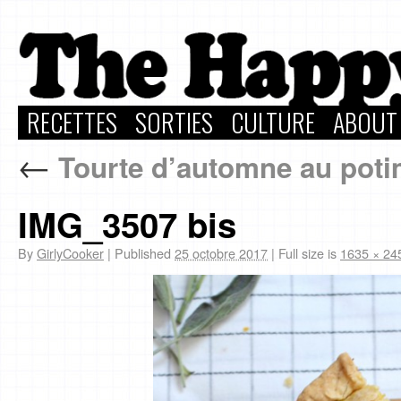
RECETTES
SORTIES
CULTURE
ABOUT
←
Tourte d’automne au potim
IMG_3507 bis
By
GirlyCooker
|
Published
25 octobre 2017
|
Full size is
1635 × 24