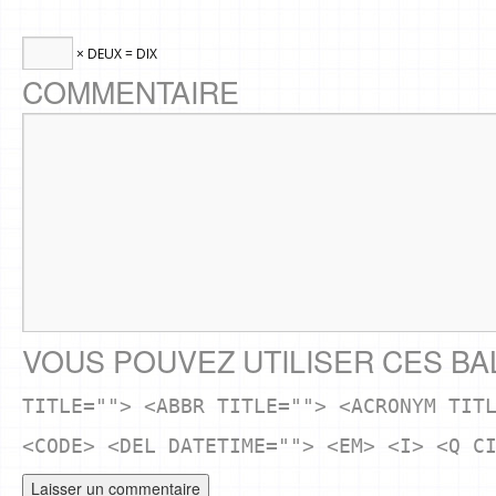
× DEUX = DIX
COMMENTAIRE
VOUS POUVEZ UTILISER CES BA
TITLE=""> <ABBR TITLE=""> <ACRONYM TIT
<CODE> <DEL DATETIME=""> <EM> <I> <Q C