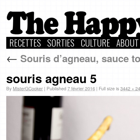
RECETTES
SORTIES
CULTURE
ABOUT
←
Souris d’agneau, sauce to
souris agneau 5
By
MisterGCooker
|
Published
7 février 2016
|
Full size is
3442 × 2