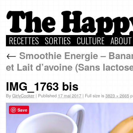
RECETTES
SORTIES
CULTURE
ABOUT
←
Smoothie Energie – Banan
et Lait d’avoine (Sans lactose
IMG_1763 bis
By
GirlyCooker
|
Published
17 mai 2017
|
Full size is
3823 × 2665
p
Save