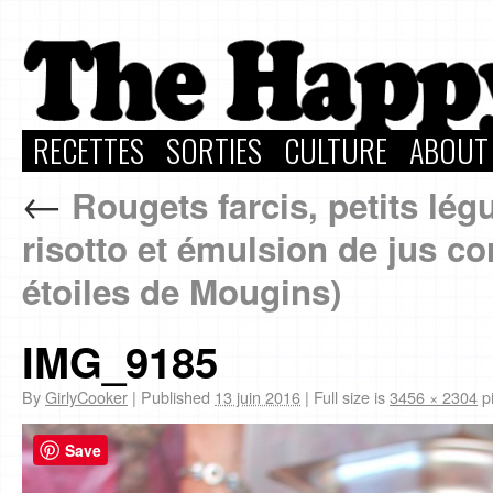
RECETTES
SORTIES
CULTURE
ABOUT
←
Rougets farcis, petits légu
risotto et émulsion de jus 
étoiles de Mougins)
IMG_9185
By
GirlyCooker
|
Published
13 juin 2016
|
Full size is
3456 × 2304
pi
Save