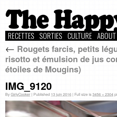
RECETTES
SORTIES
CULTURE
ABOUT
←
Rougets farcis, petits légu
risotto et émulsion de jus 
étoiles de Mougins)
IMG_9120
By
GirlyCooker
|
Published
13 juin 2016
|
Full size is
3456 × 2304
pi