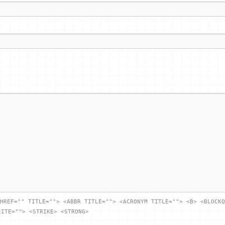
HREF="" TITLE=""> <ABBR TITLE=""> <ACRONYM TITLE=""> <B> <BLOCKQ
CITE=""> <STRIKE> <STRONG>