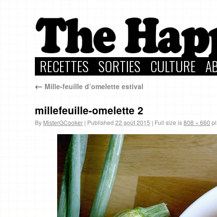
RECETTES
SORTIES
CULTURE
A
←
Mille-feuille d’omelette estival
millefeuille-omelette 2
By
MisterGCooker
|
Published
22 août 2015
|
Full size is
808 × 660
pi