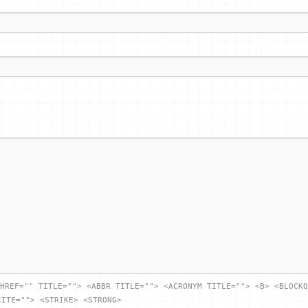
HREF="" TITLE=""> <ABBR TITLE=""> <ACRONYM TITLE=""> <B> <BLOCKQ
CITE=""> <STRIKE> <STRONG>