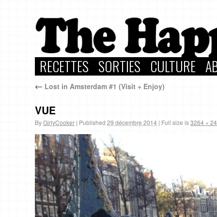
RECETTES
SORTIES
CULTURE
A
←
Lost in Amsterdam #1 (Visit + Enjoy)
VUE
By
GirlyCooker
|
Published
29 décembre 2014
|
Full size is
3264 × 2