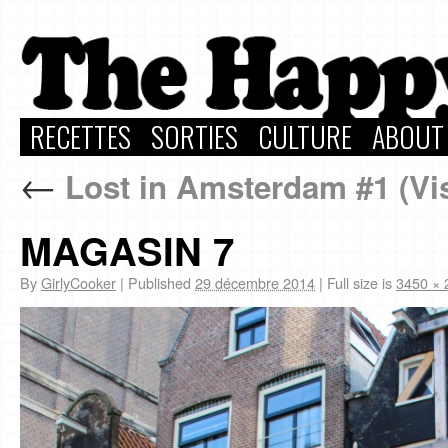
RECETTES
SORTIES
CULTURE
ABOUT
←
Lost in Amsterdam #1 (Vis
MAGASIN 7
By
GirlyCooker
|
Published
29 décembre 2014
|
Full size is
3450 × 