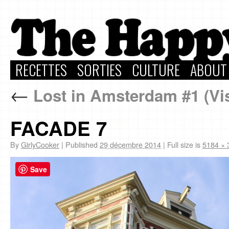
RECETTES
SORTIES
CULTURE
ABOUT
←
Lost in Amsterdam #1 (Vis
FACADE 7
By
GirlyCooker
|
Published
29 décembre 2014
|
Full size is
5184 × 
Save