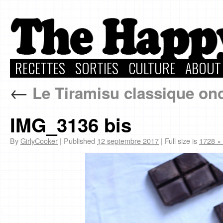
RECETTES
SORTIES
CULTURE
ABOUT
←
Le Tiramisu classique onc
IMG_3136 bis
By
GirlyCooker
|
Published
12 septembre 2017
|
Full size is
1728 ×