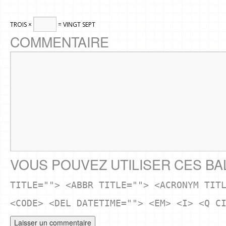
TROIS ×
= VINGT SEPT
COMMENTAIRE
VOUS POUVEZ UTILISER CES BA
TITLE=""> <ABBR TITLE=""> <ACRONYM TIT
<CODE> <DEL DATETIME=""> <EM> <I> <Q C