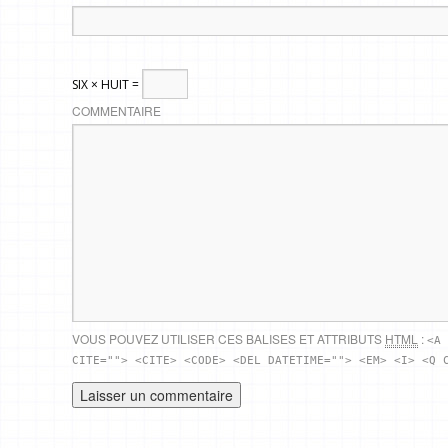
SIX × HUIT =
COMMENTAIRE
VOUS POUVEZ UTILISER CES BALISES ET ATTRIBUTS
HTML
:
<A 
CITE=""> <CITE> <CODE> <DEL DATETIME=""> <EM> <I> <Q 