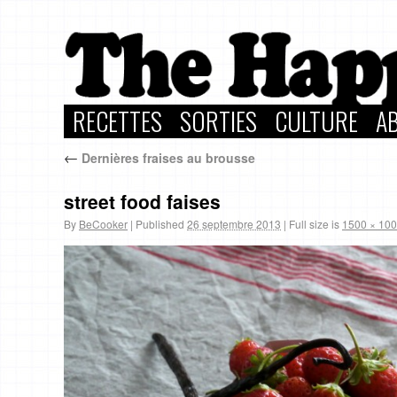
RECETTES
SORTIES
CULTURE
A
←
Dernières fraises au brousse
street food faises
By
BeCooker
|
Published
26 septembre 2013
|
Full size is
1500 × 10