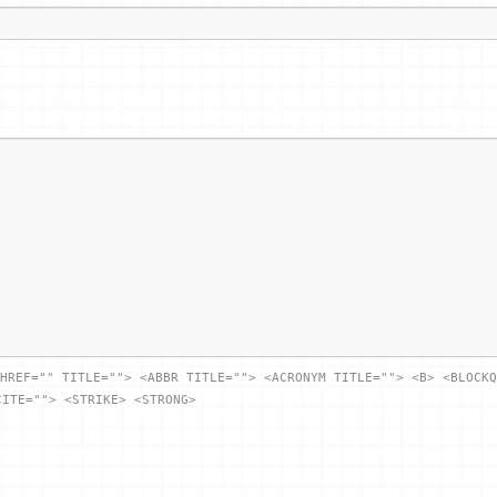
HREF="" TITLE=""> <ABBR TITLE=""> <ACRONYM TITLE=""> <B> <BLOCKQ
CITE=""> <STRIKE> <STRONG>