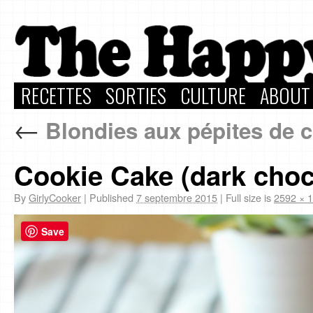
RECETTES
SORTIES
CULTURE
ABOUT
←
Blondies aux pépites de ch
Cookie Cake (dark choco
By
GirlyCooker
|
Published
7 septembre 2015
|
Full size is
2592 × 
Save