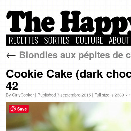
RECETTES
SORTIES
CULTURE
ABOUT
←
Blondies aux pépites de ch
Cookie Cake (dark choc
42
By
GirlyCooker
|
Published
7 septembre 2015
|
Full size is
2389 × 
Save