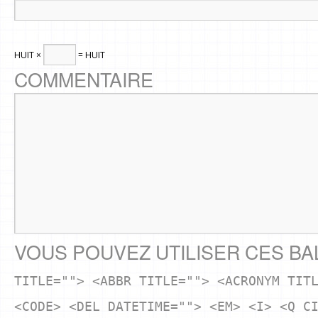
HUIT ×
= HUIT
COMMENTAIRE
VOUS POUVEZ UTILISER CES BA
TITLE=""> <ABBR TITLE=""> <ACRONYM TIT
<CODE> <DEL DATETIME=""> <EM> <I> <Q C