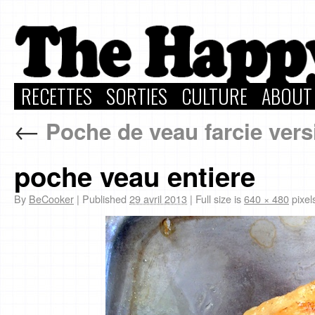
RECETTES
SORTIES
CULTURE
ABOUT
←
Poche de veau farcie vers
poche veau entiere
By
BeCooker
|
Published
29 avril 2013
|
Full size is
640 × 480
pixel