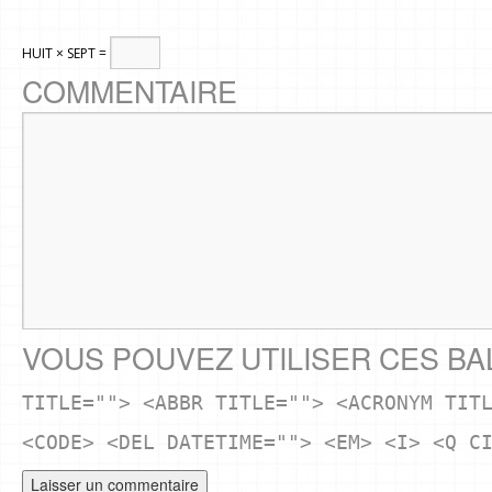
HUIT × SEPT =
COMMENTAIRE
VOUS POUVEZ UTILISER CES BA
TITLE=""> <ABBR TITLE=""> <ACRONYM TIT
<CODE> <DEL DATETIME=""> <EM> <I> <Q C