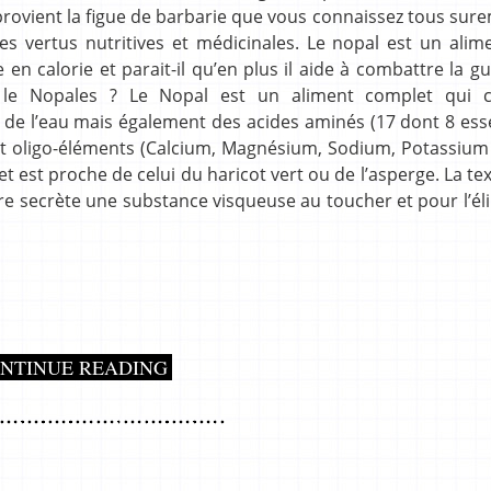
provient la figue de barbarie que vous connaissez tous sure
es vertus nutritives et médicinales. Le nopal est un alim
re en calorie et parait-il qu’en plus il aide à combattre la g
 le Nopales ? Le Nopal est un aliment complet qui c
 de l’eau mais également des acides aminés (17 dont 8 esse
 et oligo-éléments (Calcium, Magnésium, Sodium, Potassium 
et est proche de celui du haricot vert ou de l’asperge. La te
e secrète une substance visqueuse au toucher et pour l’éli
NTINUE READING