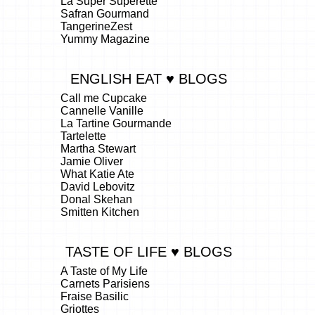
La Super Superette
Safran Gourmand
TangerineZest
Yummy Magazine
ENGLISH EAT ♥ BLOGS
Call me Cupcake
Cannelle Vanille
La Tartine Gourmande
Tartelette
Martha Stewart
Jamie Oliver
What Katie Ate
David Lebovitz
Donal Skehan
Smitten Kitchen
TASTE OF LIFE ♥ BLOGS
A Taste of My Life
Carnets Parisiens
Fraise Basilic
Griottes