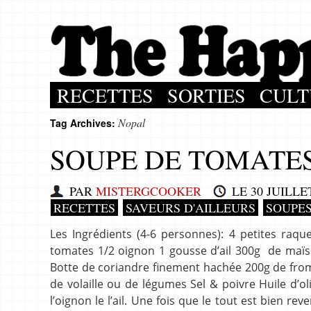
RECETTES
SORTIES
CULT
Nopal
Tag Archives:
SOUPE DE TOMATE
PAR
MISTERGCOOKER
LE
30 JUILLE
RECETTES
SAVEURS D'AILLEURS
SOUPES
Les Ingrédients (4-6 personnes): 4 petites raqu
tomates 1/2 oignon 1 gousse d’ail 300g de maïs 
Botte de coriandre finement hachée 200g de from
de volaille ou de légumes Sel & poivre Huile d’ol
l’oignon le l’ail. Une fois que le tout est bien r