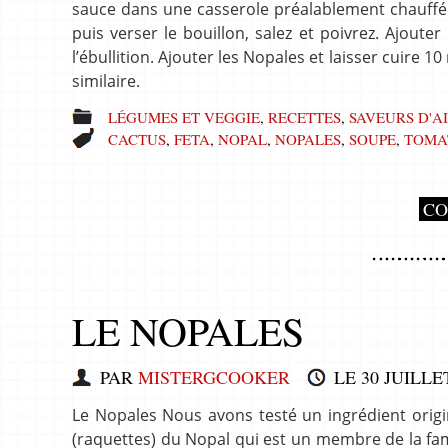
sauce dans une casserole préalablement chauffée
puis verser le bouillon, salez et poivrez. Ajouter
l’ébullition. Ajouter les Nopales et laisser cuire
similaire.
LÉGUMES ET VEGGIE
,
RECETTES
,
SAVEURS D'A
CACTUS
,
FETA
,
NOPAL
,
NOPALES
,
SOUPE
,
TOMA
CO
LE NOPALES
PAR
MISTERGCOOKER
LE
30 JUILLE
Le Nopales Nous avons testé un ingrédient origi
(raquettes) du Nopal qui est un membre de la fami