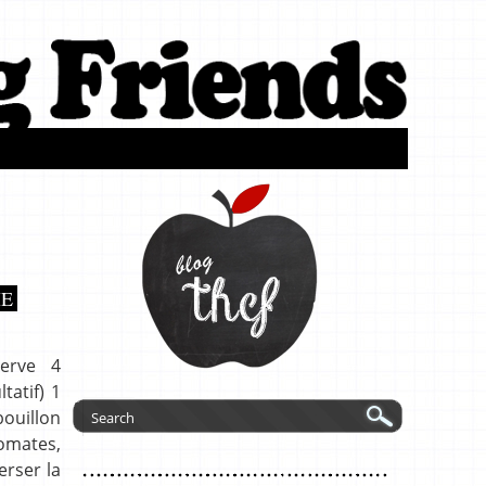
IE
serve 4
atif) 1
bouillon
tomates,
erser la