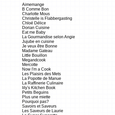
Aimemange
B Comme Bon
Charlotte Mous
Christelle is Flabbergasting
Chloé Délice
Dorian Cuisine
Eat me Baby
La Gourmandise selon Angie
Jujube en cuisine
Je veux être Bonne
Madame Gateau
Little Bouillon
Megandcook
Mercotte
Now I'm a Cook
Les Plaisirs des Mets
La Popotte de Manue
La Raffinerie Culinaire
lily's Kitchen Book
Petits Beguins
Plus une miette
Pourquoi pas?
Savoirs et Saveurs
Les Saveurs de Laurie