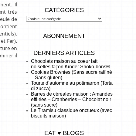
ment. Il
CATÉGORIES
ent très
ueule de
ontient
ntiels),
ABONNEMENT
et Fer).
xture en
DERNIERS ARTICLES
miner il
Chocolats maison au coeur lait
noisettes façon Kinder Shoko-bons®
Cookies Brownies (Sans sucre raffiné
– Sans gluten)
Tourte d’automne au potimarron (Torta
di zucca)
Barres de céréales maison : Amandes
effilées – Cranberries – Chocolat noir
(sans sucre)
Le Tiramisu classique onctueux (avec
biscuits maison)
EAT ♥ BLOGS