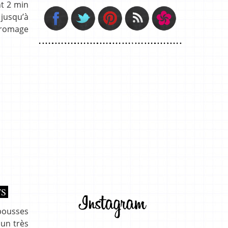
nt 2 min
 jusqu’à
 fromage
TS
 pousses
 un très