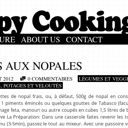
URE
ABOUT US
CONTACT
S AUX NOPALES
T 2012
0 COMMENTAIRES
LÉGUMES ET VEGG
, POTAGES ET VELOUTÉS
ettes de nopal frais, ou, à défaut, 500g de nopal en con
1 piments émincés ou quelques gouttes de Tabasco (facult
age feta, manouri ou autre coupés en cubes 1,5 litres de 
ive La Préparation: Dans une casserole faites revenir les 
evenu (3-5min), passez le tout au mixeur. Avec une passoire v