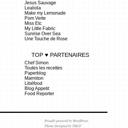
Jesus Sauvage
Lealiola
Make my Lemonade
Pom Verte
Miss Etc
My Little Fabric
Sunrise Over Sea
Une Touche de Rose
TOP ♥ PARTENAIRES
Chef Simon
Toutes les recettes
Paperblog
Marmiton
Libéfood
Blog Appetit
Food Reporter
.
Proudly powered by WordPress.
Theme Designed by THCF